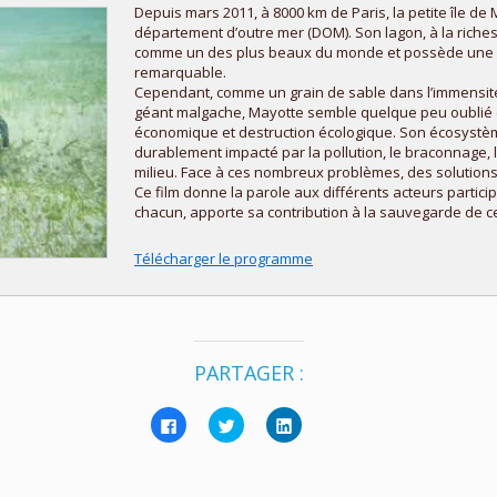
Depuis mars 2011, à 8000 km de Paris, la petite île d
département d’outre mer (DOM). Son lagon, à la riches
comme un des plus beaux du monde et possède une d
remarquable.
Cependant, comme un grain de sable dans l’immensité 
géant malgache, Mayotte semble quelque peu oublié 
économique et destruction écologique. Son écosyst
durablement impacté par la pollution, le braconnage, 
milieu. Face à ces nombreux problèmes, des solutions
Ce film donne la parole aux différents acteurs participa
chacun, apporte sa contribution à la sauvegarde de c
Télécharger le programme
PARTAGER :
Cliquez
Cliquez
Cliquez
pour
pour
pour
partager
partager
partager
sur
sur
sur
Facebook(ouvre
Twitter(ouvre
LinkedIn(ouvre
dans
dans
dans