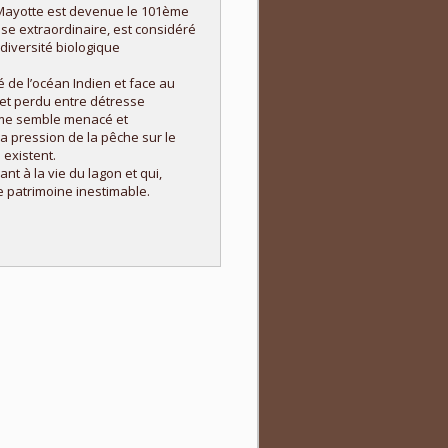
e Mayotte est devenue le 101ème
se extraordinaire, est considéré
iversité biologique
de l’océan Indien et face au
et perdu entre détresse
ème semble menacé et
la pression de la pêche sur le
 existent.
nt à la vie du lagon et qui,
e patrimoine inestimable.