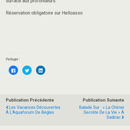
surface aux profondeurs.
Réservation obligatoire sur Helloasso
Partager :
C
C
C
l
l
l
i
i
i
q
q
q
u
u
u
e
e
e
z
z
z
p
p
p
o
o
o
Publication Précédente
Publication Suivante
u
u
u
r
r
r
Les Vacances Découvertes
Balade Sur : « La Chimie
p
p
p
a
a
a
À L'Aquaforum De Bègles
Secrète De La Vie » À
r
r
r
Sadirac
t
t
t
a
a
a
g
g
g
e
e
e