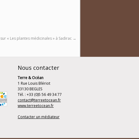
sur « Les plantes médicinales » à Sadirac
→
Nous contacter
Terre & Océan
1 Rue Louis Blériot
33130 BEGLES
Tél. : +33 (0)5 56 49 34 77
contact@terreetocean.fr
www.terreetocean.fr
Contacter un médiateur