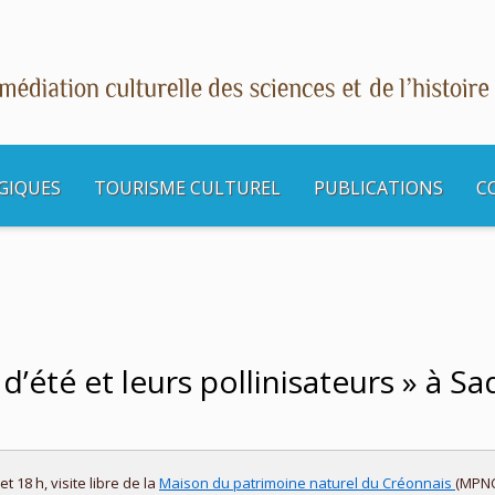
GIQUES
TOURISME CULTUREL
PUBLICATIONS
C
s culturelles
Balade « Les fleurs d’été et leurs pollinisateurs » à Sadirac
d’été et leurs pollinisateurs » à Sa
 18 h, visite libre de la
Maison du patrimoine naturel du Créonnais
(MPNC)