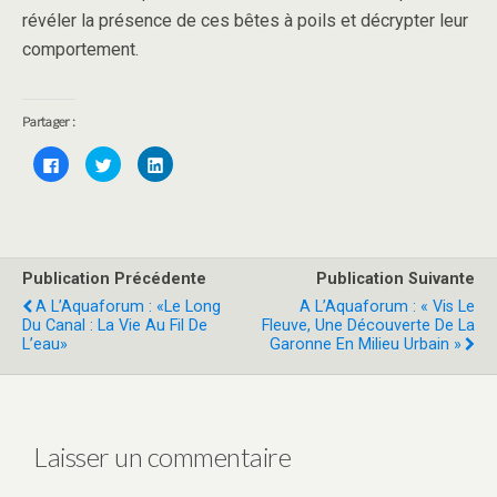
révéler la présence de ces bêtes à poils et décrypter leur
comportement.
Partager :
C
C
C
l
l
l
i
i
i
q
q
q
u
u
u
e
e
e
z
z
z
p
p
p
o
o
o
Publication Précédente
Publication Suivante
u
u
u
r
r
r
A L’Aquaforum : «Le Long
A L’Aquaforum : « Vis Le
p
p
p
a
a
a
Du Canal : La Vie Au Fil De
Fleuve, Une Découverte De La
r
r
r
L’eau»
Garonne En Milieu Urbain »
t
t
t
a
a
a
g
g
g
e
e
e
r
r
r
s
s
s
u
u
u
r
r
r
Laisser un commentaire
F
T
L
a
w
i
c
i
n
e
t
k