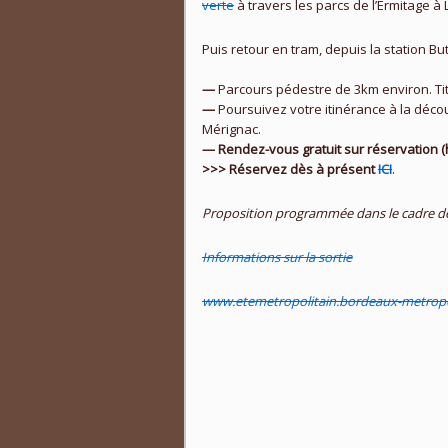
verte
à travers les parcs de l’Ermitage 
Puis retour en tram, depuis la station Bu
—
Parcours pédestre de 3km environ. Tit
—
Poursuivez votre itinérance à la décou
Mérignac.
— Rendez-vous gratuit sur réservation (ho
>>>
Réservez
dès à présent
ICI
.
Proposition programmée dans le cadre de
Informations sur la sortie
www.etemetropolitain.bordeaux-
metropo