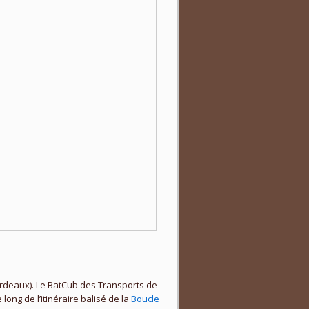
ordeaux). Le BatCub des Transports de
ong de l’itinéraire balisé de la
Boucle