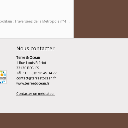
politain : Traversées de la Métropole n°4
→
Nous contacter
Terre & Océan
1 Rue Louis Blériot
33130 BEGLES
Tél. : +33 (0)5 56 49 34 77
contact@terreetocean.fr
www.terreetocean.fr
Contacter un médiateur