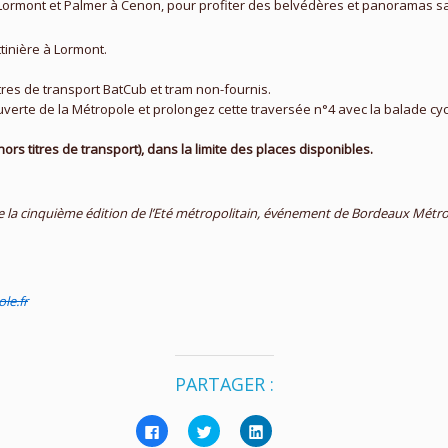
à Lormont et Palmer à Cenon, pour profiter des belvédères et panoramas sa
ttinière à Lormont.
res de transport BatCub et tram non-fournis.
verte de la Métropole et prolongez cette traversée n°4 avec la balade cycl
rs titres de transport), dans la limite des places disponibles.
 la cinquième édition de l’Eté métropolitain, événement de Bordeaux Métro
le.fr
PARTAGER :
Cliquez
Cliquez
Cliquez
pour
pour
pour