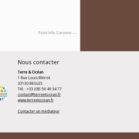
Point Info Garonne
→
Nous contacter
Terre & Océan
1 Rue Louis Blériot
33130 BEGLES
Tél. : +33 (0)5 56 49 34 77
contact@terreetocean.fr
www.terreetocean.fr
Contacter un médiateur