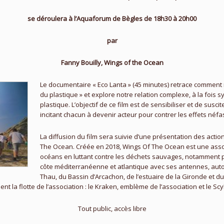
se déroulera à l’Aquaforum de Bègles de 18h30 à 20h00
par
Fanny Bouilly, Wings of the Ocean
Le documentaire « Eco Lanta » (45 minutes) retrace commen
du plastique » et explore notre relation complexe, à la fois s
plastique. L’objectif de ce film est de sensibiliser et de susc
incitant chacun à devenir acteur pour contrer les effets néfa
La diffusion du film sera suivie d’une présentation des acti
The Ocean. Créée en 2018, Wings Of The Ocean est une associ
océans en luttant contre les déchets sauvages, notamment pl
côte méditerranéenne et atlantique avec ses antennes, autou
Thau, du Bassin d’Arcachon, de l’estuaire de la Gironde et d
nt la flotte de l’association : le Kraken, emblème de l’association et le Scy
Tout public, accès libre