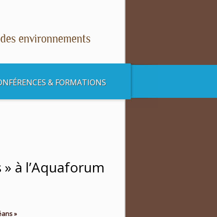
ONFÉRENCES & FORMATIONS
les)
s » à l’Aquaforum
éans »