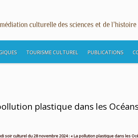
GIQUES
TOURISME CULTUREL
PUBLICATIONS
C
urels
Conférence : « La pollution plastique dans les Océans » à l’Aquaforum (Bèg
pollution plastique dans les Océan
udi soir culturel du 28 novembre 2024 : « La pollution plastique dans les Oc