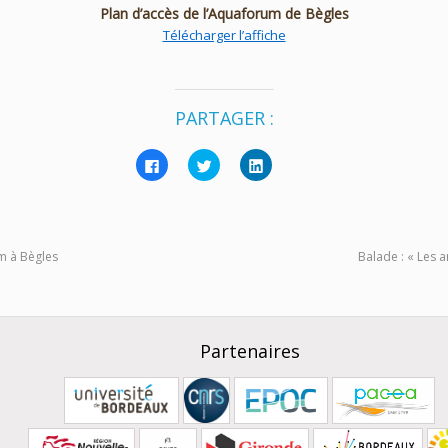
Plan d’accès de l’Aquaforum de Bègles
Télécharger l’affiche
PARTAGER :
Cliquez
Cliquez
Cliquez
pour
pour
pour
partager
partager
partager
sur
sur
sur
Facebook(ouvre
Twitter(ouvre
LinkedIn(ouvre
dans
dans
dans
une
une
une
nouvelle
nouvelle
nouvelle
um à Bègles
Balade : « Les a
fenêtre)
fenêtre)
fenêtre)
Partenaires