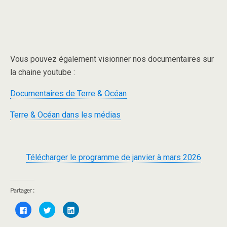
Vous pouvez également visionner nos documentaires sur
la chaine youtube :
Documentaires de Terre & Océan
Terre & Océan dans les médias
Télécharger le programme de janvier à mars 2026
Partager :
C
C
C
l
l
l
i
i
i
q
q
q