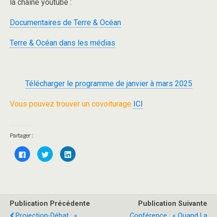
la chaine youtube :
Documentaires de Terre & Océan
Terre & Océan dans les médias
Télécharger le programme de janvier à mars 2025
Vous pouvez trouver un covoiturage
ICI
Partager :
C
C
C
l
l
l
i
i
i
q
q
q
u
u
u
e
e
e
z
z
z
p
p
p
o
o
o
Publication Précédente
Publication Suivante
u
u
u
r
r
r
Projection-Débat : «
Conférence : « Quand La
p
p
p