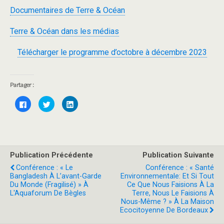
Documentaires de Terre & Océan
Terre & Océan dans les médias
Télécharger le programme d’octobre à décembre 2023
Partager :
C
C
C
l
l
l
i
i
i
q
q
q
u
u
u
e
e
e
z
z
z
p
p
p
o
o
o
Publication Précédente
Publication Suivante
u
u
u
r
r
r
Conférence : « Le
Conférence : « Santé
p
p
p
a
a
a
Bangladesh À L’avant-Garde
Environnementale: Et Si Tout
r
r
r
Du Monde (fragilisé) » À
Ce Que Nous Faisions À La
t
t
t
a
a
a
L'Aquaforum De Bègles
Terre, Nous Le Faisions À
g
g
g
Nous-Même ? » À La Maison
e
e
e
r
r
r
Ecocitoyenne De Bordeaux
s
s
s
u
u
u