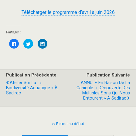
Télécharger le programme d’avril à juin 2026
Partager :
C
C
C
l
l
l
i
i
i
q
q
q
u
u
u
e
e
e
z
z
z
p
p
p
o
o
o
Publication Précédente
Publication Suivante
u
u
u
r
r
r
Atelier Sur La : «
ANNULÉ En Raison De La
p
p
p
a
a
a
Biodiversité Aquatique » À
Canicule: « Découverte Des
r
r
r
Sadirac
Multiples Sons Qui Nous
t
t
t
a
a
a
Entourent » À Sadirac
g
g
g
e
e
e
r
r
r
s
s
s
u
u
u
r
r
r
F
T
L
Retour au début
a
w
i
c
i
n
e
t
k