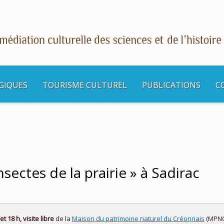
GIQUES
TOURISME CULTUREL
PUBLICATIONS
C
s culturelles
Balade sur : « Les insectes de la prairie » à Sadirac
nsectes de la prairie » à Sadirac
t 18 h, visite libre
de la
Maison du patrimoine naturel du Créonnais
(MPNC)