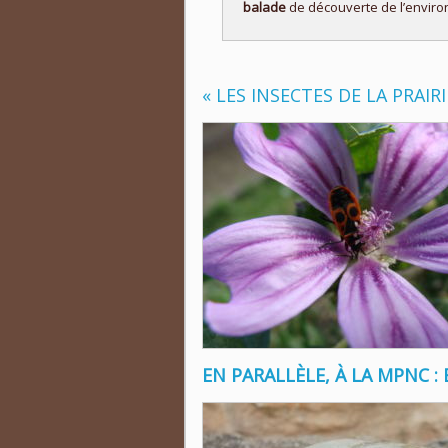
balade
de découverte de l’environ
« LES INSECTES DE LA PRAIRI
EN PARALLÈLE, À LA MPNC :