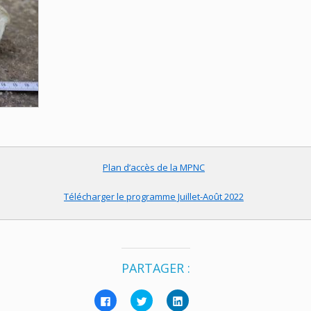
Plan d’accès de la MPNC
Télécharger le programme Juillet-Août 2022
PARTAGER :
Cliquez
Cliquez
Cliquez
pour
pour
pour