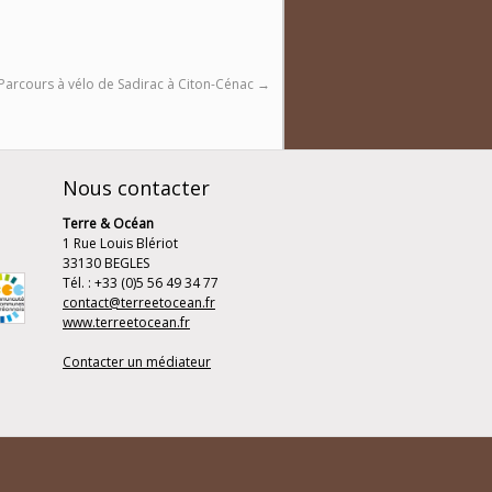
Parcours à vélo de Sadirac à Citon-Cénac
→
Nous contacter
Terre & Océan
1 Rue Louis Blériot
33130 BEGLES
Tél. : +33 (0)5 56 49 34 77
contact@terreetocean.fr
www.terreetocean.fr
Contacter un médiateur