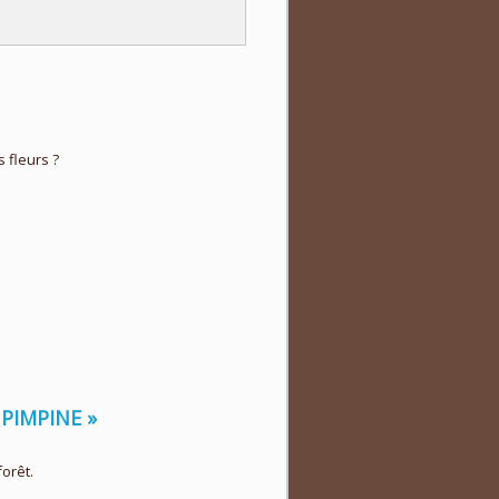
s fleurs ?
 PIMPINE »
orêt.