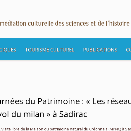
GIQUES
TOURISME CULTUREL
PUBLICATIONS
C
s culturelles
Balade spéciale Journées du Patrimoine : « Les réseaux naturels : 
urnées du Patrimoine : « Les réseau
ol du milan » à Sadirac
, visite libre de la Maison du patrimoine naturel du Créonnais (MPNC) à Sad