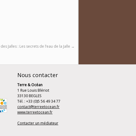
es Jalles : Les secrets de l’eau de la Jalle
→
Nous contacter
Terre & Océan
1 Rue Louis Blériot
33130 BEGLES
Tél. : +33 (0)5 56 49 34 77
contact@terreetocean.fr
www.terreetocean.fr
Contacter un médiateur