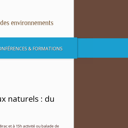
ONFÉRENCES & FORMATIONS
du champignon à l’envol du milan » à Sadirac
x naturels : du
irac et à 15h activité ou balade de