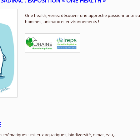
 SADIRAC : EXPOSITION « ONE HEALTH »
One health, venez découvrir une approche passionnante sur l
hommes, animaux et environnements !
E
thématiques : milieux aquatiques, biodiversité, climat, eau,…