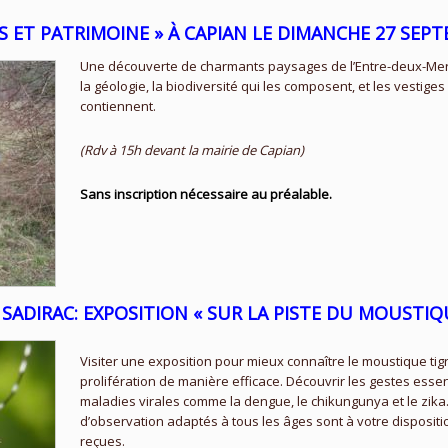
S ET PATRIMOINE » À CAPIAN LE DIMANCHE 27 SEP
Une découverte de charmants paysages de l’Entre-deux-Mers, 
la géologie, la biodiversité qui les composent, et les vestige
contiennent.
(Rdv à 15h devant la mairie de Capian)
Sans inscription nécessaire au préalable.
 SADIRAC:
EXPOSITION « SUR LA PISTE DU MOUSTIQU
Visiter une exposition pour mieux connaître le moustique tigr
prolifération de manière efficace. Découvrir les gestes esse
maladies virales comme la dengue, le chikungunya et le zika
d’observation adaptés à tous les âges sont à votre dispositi
reçues.