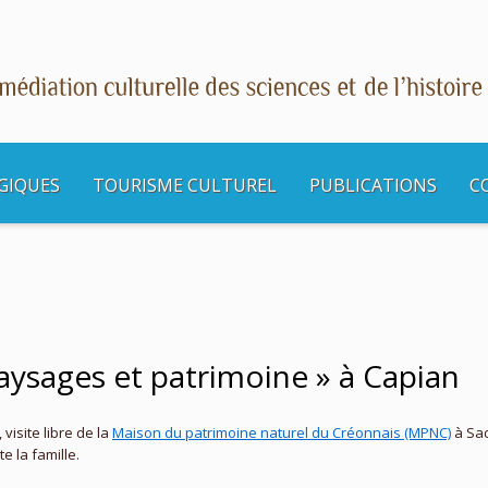
GIQUES
TOURISME CULTUREL
PUBLICATIONS
C
s culturelles
Balade « Nature, paysages et patrimoine » à Capian
aysages et patrimoine » à Capian
visite libre de la
Maison du patrimoine naturel du Créonnais (MPNC)
à Sad
 la famille.