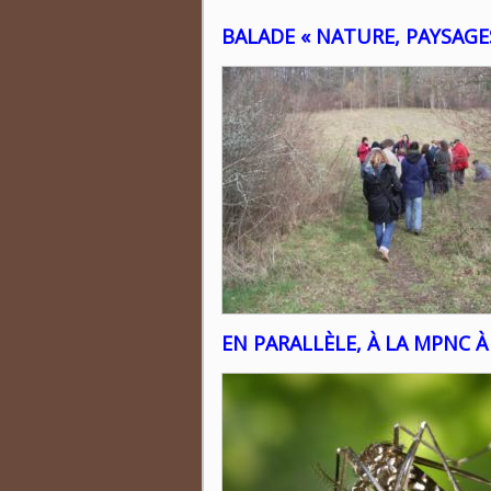
BALADE « NATURE, PAYSAGE
EN PARALLÈLE, À LA MPNC À