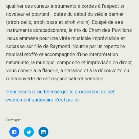
qualifier ces curieux instruments à cordes à l’aspect si
novateur et pourtant… datés du début du siècle dernier
(stroh-cello, stroh-bass et stroh violin). Equipé
de
ses
instruments abracadabrants, le trio du
Chant
des
Pavillons
nous emmène pour une virée musicale imprévisible et
cocasse sur l’Ile
de
Raymond. Nourrie par un répertoire
musical étoffé et accompagnée d’une interprétation
naturaliste, la musique, composée et improvisée en direct,
vous convie à la flânerie, à l’errance et à la découverte ou
redécouverte
de
cet espace naturel sensible.
Pour réserver ou télécharger le programme de cet
évènement partenaire c’est par ici
Partager :
C
C
C
l
l
l
i
i
i