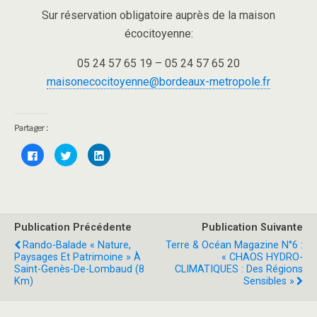
Sur réservation obligatoire auprès de la maison
écocitoyenne:
05 24 57 65 19 – 05 24 57 65 20
maisonecocitoyenne@bordeaux-metropole.fr
Partager :
C
C
C
l
l
l
i
i
i
q
q
q
u
u
u
e
e
e
z
z
z
p
p
p
o
o
o
Publication Précédente
Publication Suivante
u
u
u
r
r
r
Rando-Balade « Nature,
Terre & Océan Magazine N°6 :
p
p
p
a
a
a
Paysages Et Patrimoine » À
« CHAOS HYDRO-
r
r
r
Saint-Genès-De-Lombaud (8
CLIMATIQUES : Des Régions
t
t
t
a
a
a
Km)
Sensibles »
g
g
g
e
e
e
r
r
r
s
s
s