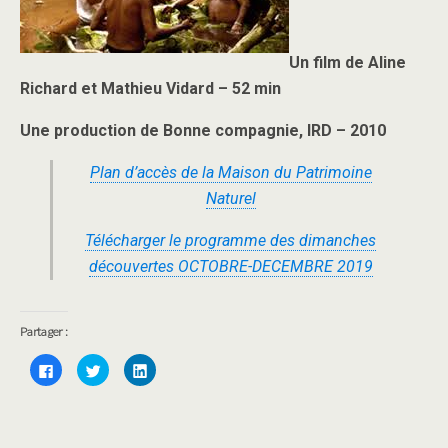
Un film de Aline
Richard et Mathieu Vidard – 52 min
Une production de Bonne compagnie, IRD – 2010
Plan d’accès de la Maison du Patrimoine
Naturel
Télécharger le programme des dimanches
découvertes OCTOBRE-DECEMBRE 2019
Partager :
C
C
C
l
l
l
i
i
i
q
q
q
u
u
u
e
e
e
z
z
z