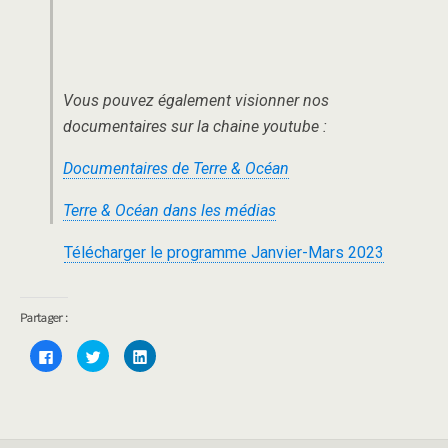
Vous pouvez également visionner nos
documentaires sur la chaine youtube :
Documentaires de Terre & Océan
Terre & Océan dans les médias
Télécharger le programme Janvier-Mars 2023
Partager :
C
C
C
l
l
l
i
i
i
q
q
q
u
u
u
e
e
e
z
z
z
p
p
p