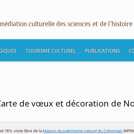
GIQUES
TOURISME CULTUREL
PUBLICATIONS
C
s culturelles
Atelier à Sadirac : Carte de vœux et décoration de Noël
: Carte de vœux et décoration de N
 18 h, visite libre de la
Maison du patrimoine naturel du Créonnais
(MPNC)