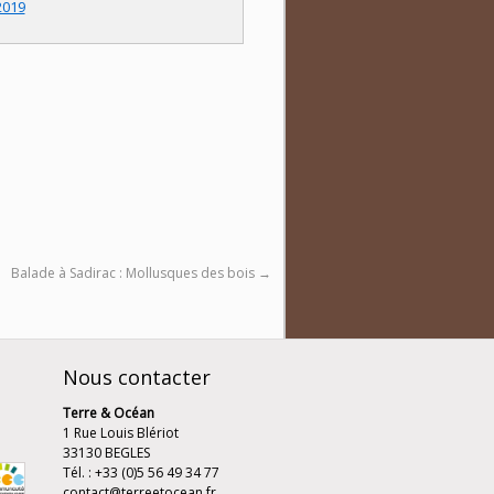
2019
Balade à Sadirac : Mollusques des bois
→
Nous contacter
Terre & Océan
1 Rue Louis Blériot
33130 BEGLES
Tél. : +33 (0)5 56 49 34 77
contact@terreetocean.fr