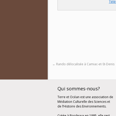
Tél
←
Rando délocalisée à Camiac-et-St-Denis
Qui sommes-nous?
Terre et Océan est une association de
Médiation Culturelle des Sciences et
de l’Histoire des Environnements.
Créée à Bordeaux en 1995, elle sert