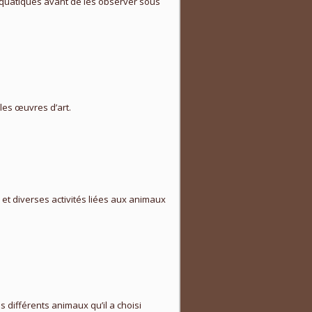
x aquatiques avant de les observer sous
bles œuvres d’art.
 et diverses activités liées aux animaux
s différents animaux qu’il a choisi