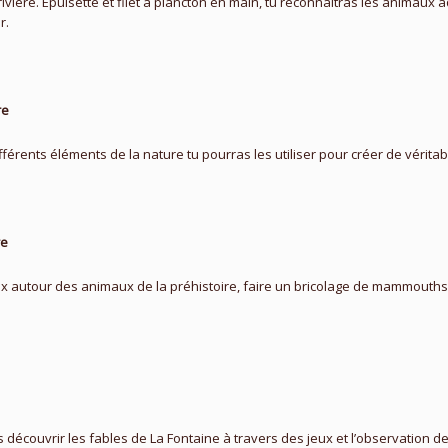
rivière. Épuisette et filet à plancton en main, tu reconnaitras les animau
r.
re
ifférents éléments de la nature tu pourras les utiliser pour créer de vérita
re
eux autour des animaux de la préhistoire, faire un bricolage de mammouths
s découvrir les fables de La Fontaine à travers des jeux et l’observation de