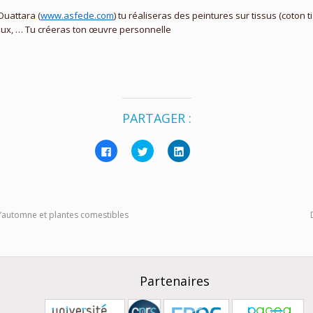
Ouattara (
www.asfede.com
) tu
réaliseras
des peintures sur tissus (coton 
ux, …
Tu créeras ton
œuvre
personnelle
PARTAGER :
Cliquez
Cliquez
Cliquez
pour
pour
pour
partager
partager
partager
sur
sur
sur
Facebook(ouvre
Twitter(ouvre
LinkedIn(ouvre
dans
dans
dans
une
une
une
nouvelle
nouvelle
nouvelle
d’automne et plantes comestibles
fenêtre)
fenêtre)
fenêtre)
Partenaires