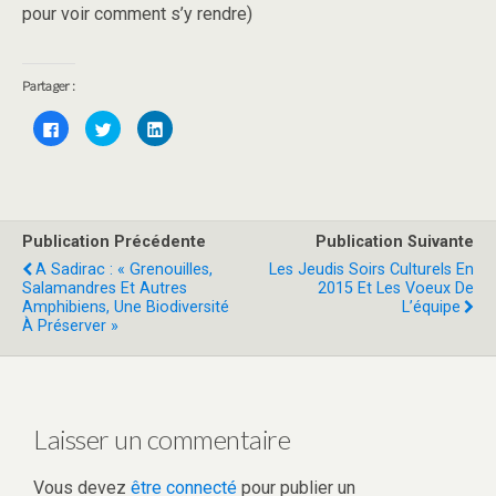
pour voir comment s’y rendre)
Partager :
C
C
C
l
l
l
i
i
i
q
q
q
u
u
u
e
e
e
z
z
z
p
p
p
o
o
o
Publication Précédente
Publication Suivante
u
u
u
r
r
r
A Sadirac : « Grenouilles,
Les Jeudis Soirs Culturels En
p
p
p
a
a
a
Salamandres Et Autres
2015 Et Les Voeux De
r
r
r
Amphibiens, Une Biodiversité
L’équipe
t
t
t
a
a
a
À Préserver »
g
g
g
e
e
e
r
r
r
s
s
s
u
u
u
r
r
r
F
T
L
a
w
i
Laisser un commentaire
c
i
n
e
t
k
b
t
e
o
e
d
Vous devez
être connecté
pour publier un