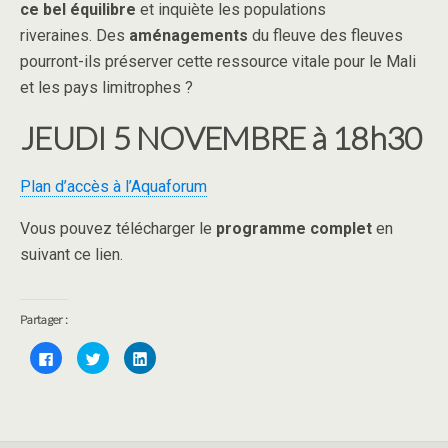
ce bel équilibre
et inquiète les populations
riveraines. Des
aménagements
du fleuve des fleuves
pourront-ils préserver cette ressource vitale pour le Mali
et les pays limitrophes ?
JEUDI 5 NOVEMBRE à 18h30
Plan d’accès à l’Aquaforum
Vous pouvez télécharger le
programme complet
en
suivant ce lien.
Partager :
C
C
C
l
l
l
i
i
i
q
q
q
u
u
u
e
e
e
z
z
z
p
p
p