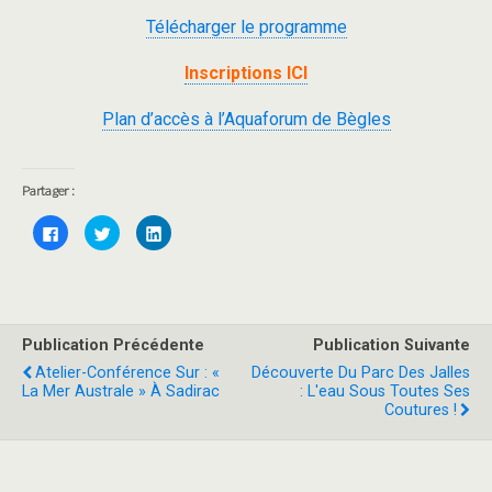
Télécharger le programme
Inscriptions ICI
Plan d’accès à l’Aquaforum de Bègles
Partager :
C
C
C
l
l
l
i
i
i
q
q
q
u
u
u
e
e
e
z
z
z
p
p
p
o
o
o
Publication Précédente
Publication Suivante
u
u
u
r
r
r
Atelier-Conférence Sur : «
Découverte Du Parc Des Jalles
p
p
p
a
a
a
La Mer Australe » À Sadirac
: L'eau Sous Toutes Ses
r
r
r
Coutures !
t
t
t
a
a
a
g
g
g
e
e
e
r
r
r
s
s
s