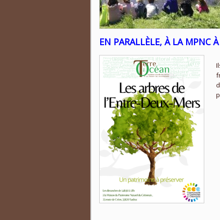
EN PARALLÈLE, À LA MPNC À
I
f
d
p