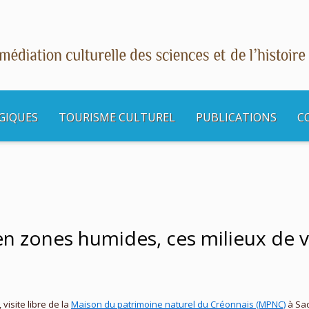
GIQUES
TOURISME CULTUREL
PUBLICATIONS
C
s culturelles
Balade : « Voyage en zones humides, ces milieux de vie si précieux 
n zones humides, ces milieux de vie
visite libre de la
Maison du patrimoine naturel du Créonnais (MPNC)
à Sad