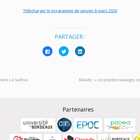
Télécharger le programme de janvier à mars 2026
PARTAGER :
Cliquez
Cliquez
Cliquez
pour
pour
pour
partager
partager
partager
sur
sur
sur
Facebook(ouvre
Twitter(ouvre
LinkedIn(ouvre
dans
dans
dans
une
une
une
nouvelle
nouvelle
nouvelle
 mare » à Sadirac
Balade : « Les plantes sauvages co
fenêtre)
fenêtre)
fenêtre)
Partenaires