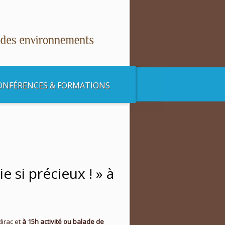
ONFÉRENCES & FORMATIONS
! » à Sadirac
 si précieux ! » à
irac et
à 15h activité ou balade de