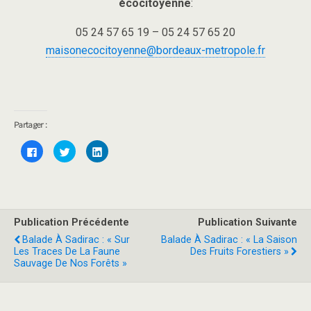
écocitoyenne
:
05 24 57 65 19 – 05 24 57 65 20
maisonecocitoyenne@bordeaux-metropole.fr
Partager :
C
C
C
l
l
l
i
i
i
q
q
q
u
u
u
e
e
e
z
z
z
p
p
p
o
o
o
Publication Précédente
Publication Suivante
u
u
u
r
r
r
Balade À Sadirac : « Sur
Balade À Sadirac : « La Saison
p
p
p
a
a
a
Les Traces De La Faune
Des Fruits Forestiers »
r
r
r
Sauvage De Nos Forêts »
t
t
t
a
a
a
g
g
g
e
e
e
r
r
r
s
s
s