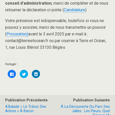
conseil d’administration
, merci de compléter et de nous
retourner la déclaration ci-jointe (
Candidature
)
Votre présence est indispensable, toutefois si vous ne
pouvez y assister, merci de nous transmettre un pouvoir
(
Procuration
)
avant le 3 avril 2025 par e-mail à :
contact@terreetocean.fr ou par courrier à Terre et Océan,
1, rue Louis Blériot 33130 Bègles
Partager :
C
C
C
l
l
l
i
i
i
q
q
q
u
u
u
e
e
e
z
z
z
p
p
p
o
o
o
Publication Précédente
Publication Suivante
u
u
u
r
r
r
Balade « Le Trésor Des
À La Découverte Du Parc Des
p
p
p
a
a
a
Arbres » À Baron
Jalles : Les Fleurs, Quel
r
r
r