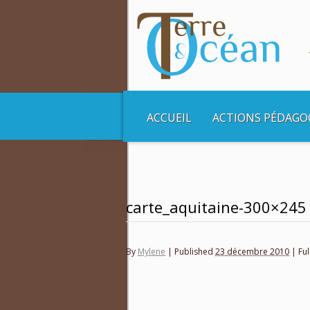
ACCUEIL
ACTIONS PÉDAGO
carte_aquitaine-300×245
By
Mylene
|
Published
23 décembre 2010
|
Ful