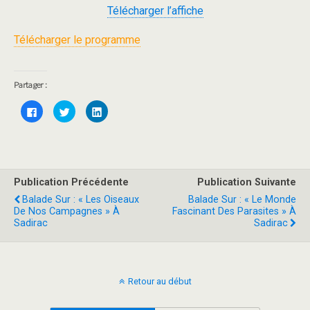
Télécharger l’affiche
Télécharger le programme
Partager :
C
C
C
l
l
l
i
i
i
q
q
q
u
u
u
e
e
e
z
z
z
p
p
p
o
o
o
Publication Précédente
Publication Suivante
u
u
u
r
r
r
Balade Sur : « Les Oiseaux
Balade Sur : « Le Monde
p
p
p
a
a
a
De Nos Campagnes » À
Fascinant Des Parasites » À
r
r
r
Sadirac
Sadirac
t
t
t
a
a
a
g
g
g
e
e
e
r
r
r
s
s
s
u
u
u
Retour au début
r
r
r
F
T
L
a
w
i
c
i
n